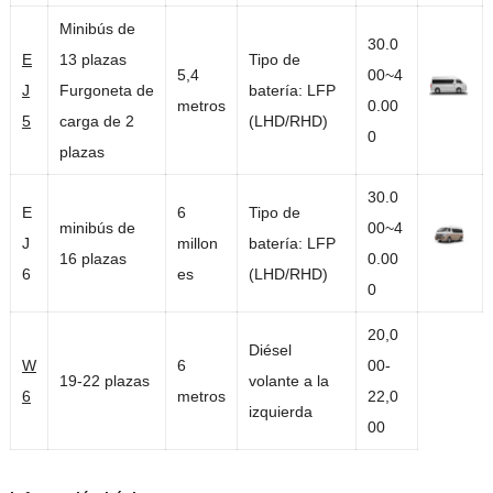
Minibús de
30.0
E
13 plazas
Tipo de
5,4
00~4
J
Furgoneta de
batería: LFP
metros
0.00
5
carga de 2
(LHD/RHD)
0
plazas
30.0
E
6
Tipo de
minibús de
00~4
J
millon
batería: LFP
16 plazas
0.00
6
es
(LHD/RHD)
0
20,0
Diésel
W
6
00-
19-22 plazas
volante a la
6
metros
22,0
izquierda
00