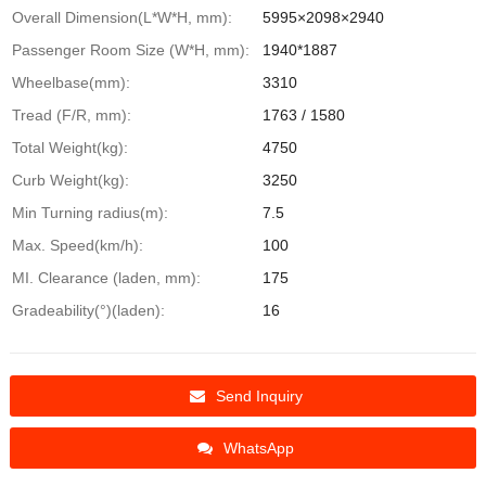
Overall Dimension(L*W*H, mm):
5995×2098×2940
Passenger Room Size (W*H, mm):
1940*1887
Wheelbase(mm):
3310
Tread (F/R, mm):
1763 / 1580
Total Weight(kg):
4750
Curb Weight(kg):
3250
Min Turning radius(m):
7.5
Max. Speed(km/h):
100
MI. Clearance (laden, mm):
175
Gradeability(°)(laden):
16
Send Inquiry
WhatsApp