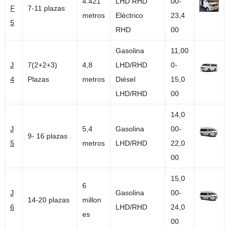
4.421
LHD RHD
00-
F
7-11 plazas
metros
Eléctrico
23,4
5
RHD
00
Gasolina
11,00
J
7(2+2+3)
4,8
LHD/RHD
0-
4
Plazas
metros
Diésel
15,0
LHD/RHD
00
14,0
J
5,4
Gasolina
00-
9- 16 plazas
5
metros
LHD/RHD
22,0
00
15,0
6
J
Gasolina
00-
14-20 plazas
millon
6
LHD/RHD
24,0
es
00