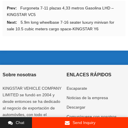
Prev:
Furgoneta 7-11 plazas 4,33 metros Gasolina LHD –
KINGSTAR VC5
Next:
5.9m long wheelbase 7-16 seater luxury minivan for
sale 10.5 cubic meters cargo space-KINGSTAR Y6
Sobre nosotras
ENLACES RÁPIDOS
KINGSTAR VEHICLE COMPANY
Escaparate
LIMITED se fundó en 2004 y
Noticias de la empresa
desde entonces se ha dedicado
Descargar
al negocio de exportación de
automóviles, con todo el
Comuníquese con nosotros
personal con una rica
Chat
Send Inquiry
experiencia en la producción y