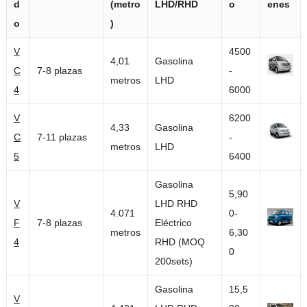
d
(metro
LHD/RHD
o
enes
o
)
V
4500
4,01
Gasolina
C
7-8 plazas
-
metros
LHD
4
6000
V
6200
4,33
Gasolina
C
7-11 plazas
-
metros
LHD
5
6400
Gasolina
5,90
V
LHD RHD
4.071
0-
F
7-8 plazas
Eléctrico
metros
6,30
4
RHD (MOQ
0
200sets)
Gasolina
15,5
V