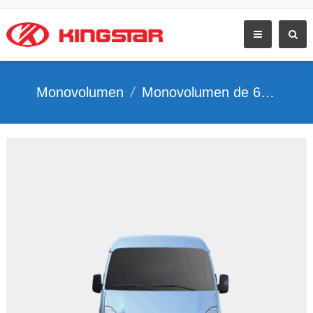
Monovolumen
/
Monovolumen de 6-11 plazas