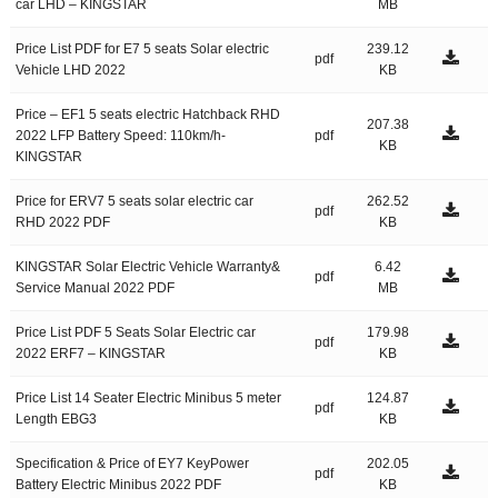
car LHD – KINGSTAR
MB
Price List PDF for E7 5 seats Solar electric
239.12
pdf
Vehicle LHD 2022
KB
Price – EF1 5 seats electric Hatchback RHD
207.38
2022 LFP Battery Speed: 110km/h-
pdf
KB
KINGSTAR
Price for ERV7 5 seats solar electric car
262.52
pdf
RHD 2022 PDF
KB
KINGSTAR Solar Electric Vehicle Warranty&
6.42
pdf
Service Manual 2022 PDF
MB
Price List PDF 5 Seats Solar Electric car
179.98
pdf
2022 ERF7 – KINGSTAR
KB
Price List 14 Seater Electric Minibus 5 meter
124.87
pdf
Length EBG3
KB
Specification & Price of EY7 KeyPower
202.05
pdf
Battery Electric Minibus 2022 PDF
KB