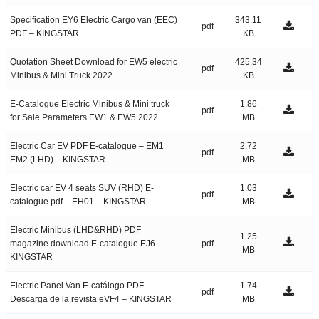
Specification EY6 Electric Cargo van (EEC)
343.11
pdf
PDF – KINGSTAR
KB
Quotation Sheet Download for EW5 electric
425.34
pdf
Minibus & Mini Truck 2022
KB
E-Catalogue Electric Minibus & Mini truck
1.86
pdf
for Sale Parameters EW1 & EW5 2022
MB
Electric Car EV PDF E-catalogue – EM1
2.72
pdf
EM2 (LHD) – KINGSTAR
MB
Electric car EV 4 seats SUV (RHD) E-
1.03
pdf
catalogue pdf – EH01 – KINGSTAR
MB
Electric Minibus (LHD&RHD) PDF
1.25
magazine download E-catalogue EJ6 –
pdf
MB
KINGSTAR
Electric Panel Van E-catálogo PDF
1.74
pdf
Descarga de la revista eVF4 – KINGSTAR
MB