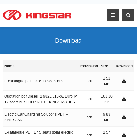
Download
Name
Extension
Size
Download
1.52
E-catalogue pdf – JC6 17 seats bus
pdf
MB
Quotation pdf Diesel, 2.982L 110kw, Euro IV
161.10
pdf
17 seats bus LHD / RHD – KINGSTAR JC6
KB
Electric Car Charging Solutions PDF –
9.83
pdf
KINGSTAR
MB
E-catalogue PDF E7 5 seats solar electric
2.57
pdf